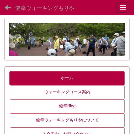
健幸ウォーキングもりや
Toggl
p
n
r
e
e
x
v
t
i
o
u
ホーム
s
ウォーキングコース案内
健幸Blog
健幸ウォーキングもりやについて
入会案内、お問い合わせ