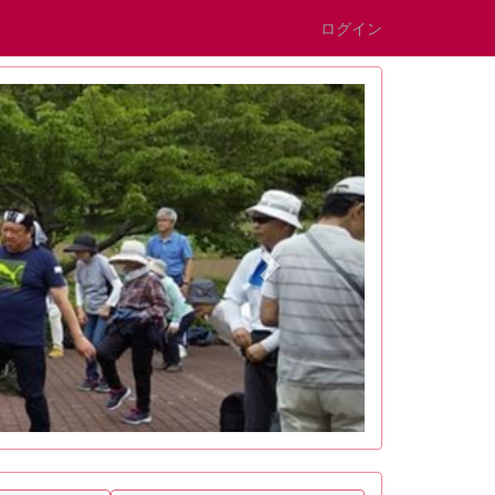
ログイン
n
e
x
t