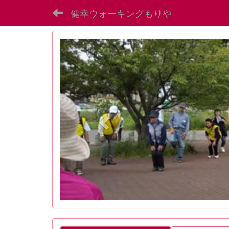
健幸ウォーキングもりや
p
r
e
v
i
o
u
s