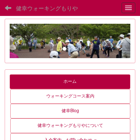
健幸ウォーキングもりや
Toggl
p
n
r
e
e
x
v
t
i
o
u
ホーム
s
ウォーキングコース案内
健幸Blog
健幸ウォーキングもりやについて
入会案内、お問い合わせ