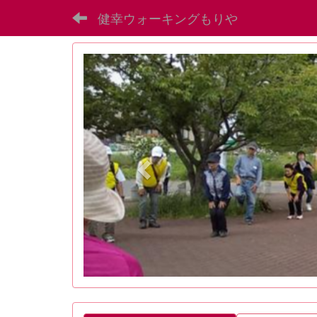
健幸ウォーキングもりや
p
r
e
v
i
o
u
s