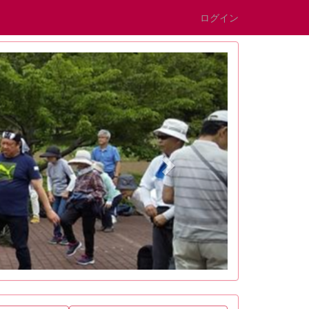
ログイン
n
e
x
t