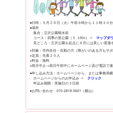
●日時：５月２６日（火）午前９時から１１時３０分
●場所
集合：立沢公園噴水前
コース：四季の里公園（５.３Km）⇒
マップダ
見どころ：立沢公園を起点に６月には美しい菖蒲を
※対象：市内在住・在勤の方（障がいのある方もサ
※定員：先着２０人
※料金：無料
※雨天中止→前日午前中にホームページ及び電話で
●申し込み方法：ホームページから、または事務局横山（0
ホームページからのお申込み ⇒
クリック
申込み期限：実施日の３日前
●お問い合わせ：070-2818-5601（横山）