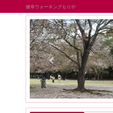
健幸ウォーキングもりや
p
r
e
v
i
o
u
s