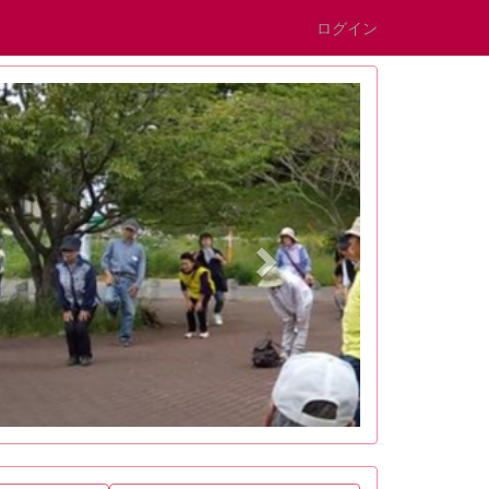
ログイン
n
e
x
t