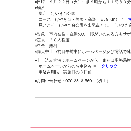
●日時：９月２２日（火）午前９時から１１時３０分
●場所
集合：けやき台公園
コース：けやき台・美園・高野（５.８Km）⇒
見どころ：けやき台公園を出発点とし、「けやき台
※対象：市内在住・在勤の方（障がいのある方もサ
※定員：２０人程度
※料金：無料
※雨天中止→前日午前中にホームページ及び電話で
●申し込み方法：ホームページから、または事務局横山（0
ホームページからのお申込み ⇒
クリック
申込み期限：実施日の３日前
●お問い合わせ：070-2818-5601（横山）