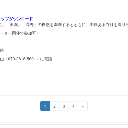
マップダウンロード
」「美園」「高野」の自然を満喫するとともに、由緒ある寺社を巡り
ポーター同伴で参加可）
連絡
70-2818-5601）に電話
1
2
3
4
»